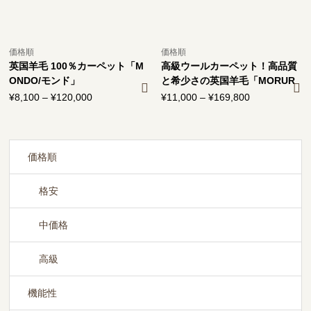
価格順
価格順
英国羊毛 100％カーペット「M
高級ウールカーペット！高品質
ONDO/モンド」
と希少さの英国羊毛「MORUR
U/モルル」
¥
8,100
–
¥
120,000
価
¥
11,000
–
¥
169,800
価
格
格
帯:
帯:
¥8,100
¥11,000
–
–
価格順
¥120,000
¥169,800
格安
中価格
高級
機能性