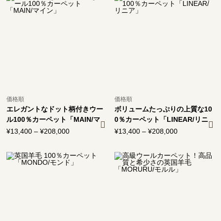
価格順
価格順
エレガントなドット柄付きウー
ボリュームたっぷりの上質な10
ル100％カーペット「MAIN/マ
0％カーペット「LINEAR/リニ
イン」
ア」
¥
13,400
–
¥
208,000
価
¥
13,400
–
¥
208,000
価
格
格
帯:
帯:
¥13,400
¥13,400
–
–
¥208,000
¥208,000