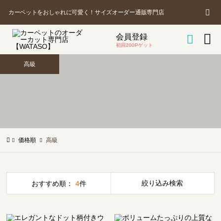
カ
商
カーペットをおしゃれに可愛く！サイズオーダー通販専門店
品
を

会員登録
ー

探
初回200Pゲット
す
高級
ト
価格順
高級
絞り込み検索
おすすめ順：
4
件