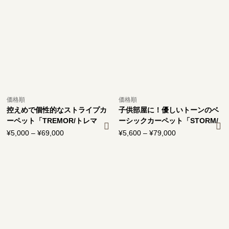
¥7,300
¥4,400
–
–
¥106,000
¥58,700
価格順
価格順
控えめで個性的なストライプカ
子供部屋に！優しいトーンのベ
ーペット「TREMOR/トレマ
ーシックカーペット「STORM/
ー」
ストーム」
¥
5,000
–
¥
69,000
価
¥
5,600
–
¥
79,000
価
格
格
帯:
帯:
¥5,000
¥5,600
–
–
¥69,000
¥79,000