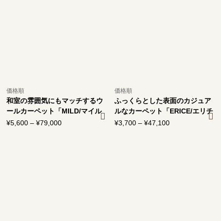
–
–
¥97,600
¥97,600
価格順
価格順
和室の雰囲気にもマッチするウ
ふっくらとした表面のカジュア
ールカーペット「MILD/マイル
ルなカーペット「ERICE/エリチ
ド」
ェ」
¥
5,600
–
¥
79,000
価
¥
3,700
–
¥
47,100
価
格
格
帯:
帯:
¥5,600
¥3,700
–
–
¥79,000
¥47,100