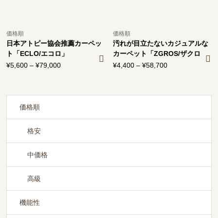
価格順
価格順
日本アトピー協会推薦カーペッ
汚れが目立たないカジュアルな
ト「ECLO/エコロ」
カーペット「ZGROS/ザクロ
ス」
¥
5,600
–
¥
79,000
価
¥
4,400
–
¥
58,700
価
格
格
帯:
帯:
¥5,600
¥4,400
–
–
価格順
¥79,000
¥58,700
格安
中価格
高級
機能性