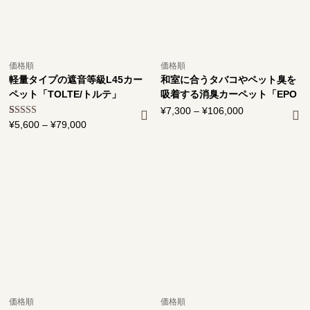
価格順
価格順
軽量タイプの遮音等級L45カー
和室に合うタバコやペット臭を
ペット「TOLTE/トルテ」
吸着する消臭カーペット「EPO
G/エポッグ」
¥
7,300
–
¥
106,000
価
1
件の利用者
¥
5,600
–
¥
79,000
価
格
評価に基づ
格
帯:
く5段階評
価のうち、
帯:
¥7,300
5.00
点
¥5,600
–
–
¥106,000
¥79,000
価格順
価格順