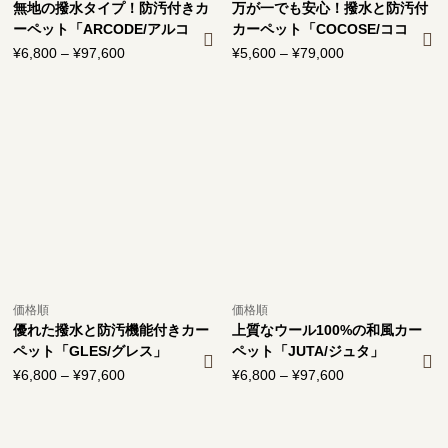
無地の撥水タイプ！防汚付きカ
万が一でも安心！撥水と防汚付
ーペット「ARCODE/アルコ
カーペット「COCOSE/ココ
デ」
ス」
¥
6,800
–
¥
97,600
価
¥
5,600
–
¥
79,000
価
格
格
帯:
帯:
¥6,800
¥5,600
–
–
¥97,600
¥79,000
価格順
価格順
優れた撥水と防汚機能付きカー
上質なウール100%の和風カー
ペット「GLES/グレス」
ペット「JUTA/ジュタ」
¥
6,800
–
¥
97,600
価
¥
6,800
–
¥
97,600
価
格
格
帯:
帯:
¥6,800
¥6,800