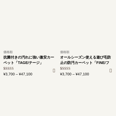
価格順
価格順
抗菌付きの汚れに強い激安カー
オールシーズン使える遊び毛防
ペット「TAGE/テージ」
止の防汚カーペット「FINE/フ
ァイン」
2
件の利用者
¥
3,700
–
¥
47,100
価
2
件の利用者
¥
3,700
–
¥
47,100
価
評価に基づ
評価に基づ
格
格
く5段階評
く5段階評
価のうち、
帯:
価のうち、
帯:
5.00
点
5.00
点
¥3,700
¥3,700
–
–
¥47,100
¥47,100