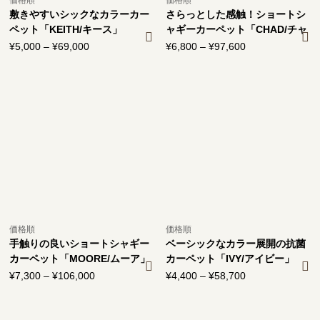
敷きやすいシックなカラーカー
さらっとした感触！ショートシ
ペット「KEITH/キース」
ャギーカーペット「CHAD/チャ
ド」
¥
5,000
–
¥
69,000
価
¥
6,800
–
¥
97,600
価
格
格
帯:
帯:
¥5,000
¥6,800
–
–
¥69,000
¥97,600
価格順
価格順
手触りの良いショートシャギー
ベーシックなカラー展開の抗菌
カーペット「MOORE/ムーア」
カーペット「IVY/アイビー」
¥
7,300
–
¥
106,000
価
¥
4,400
–
¥
58,700
価
格
格
帯:
帯: