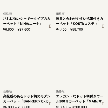
価格順
価格順
汚れに強いシャギータイプのカ
家具と合わせやすい抗菌付きカ
ーペット「NINA/ニーナ」
ーペット「KOSTI/コスティ」
¥
6,800
–
¥
97,600
価
¥
4,400
–
¥
58,700
価
格
格
帯:
帯:
¥6,800
¥4,400
–
–
¥97,600
¥58,700
価格順
価格順
高級感のあるドット柄のモダン
エレガントなドット柄付きウー
カーペット「BANKER/バンカ
ル100％カーペット「MAIN/マ
ー」
イン」
¥
6,800
–
¥
97,600
価
¥
13,400
–
¥
208,000
価