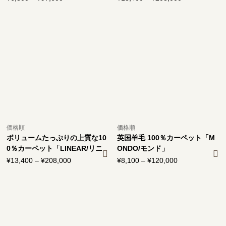
格
格
帯:
帯:
¥6,800
¥13,400
–
–
¥97,600
¥208,000
価格順
価格順
ボリュームたっぷりの上質な10
英国羊毛 100％カーペット「M
0％カーペット「LINEAR/リニ
ONDO/モンド」
ア」
¥
13,400
–
¥
208,000
価
¥
8,100
–
¥
120,000
価
格
格
帯:
帯:
¥13,400
¥8,100
–
–
¥208,000
¥120,000