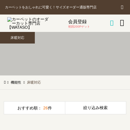
カ
商
カーペットをおしゃれに可愛く！サイズオーダー通販専門店
品
を

会員登録
ー

探
初回200Pゲット
す
床暖対応
ト
機能性
床暖対応
絞り込み検索
おすすめ順：
26
件