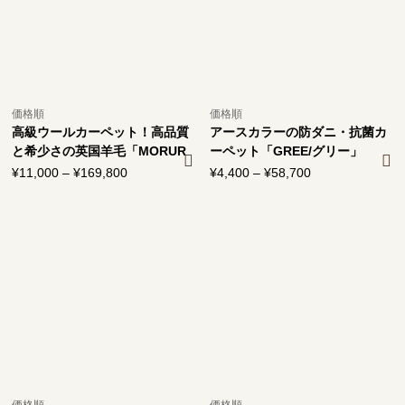
価格順
価格順
高級ウールカーペット！高品質
アースカラーの防ダニ・抗菌カ
と希少さの英国羊毛「MORUR
ーペット「GREE/グリー」
U/モルル」
¥
11,000
–
¥
169,800
価
¥
4,400
–
¥
58,700
価
格
格
帯:
帯:
¥11,000
¥4,400
–
–
¥169,800
¥58,700
価格順
価格順