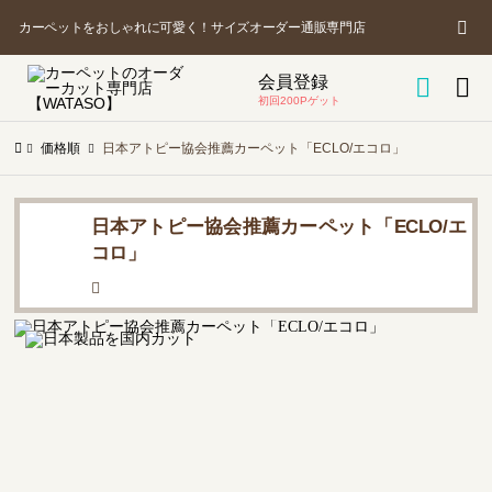
カ
商
カーペットをおしゃれに可愛く！サイズオーダー通販専門店
品
を
会員登録

ー

探
初回200Pゲット
す
価格順
日本アトピー協会推薦カーペット「ECLO/エコロ」
ト
日本アトピー協会推薦カーペット「ECLO/エ
コロ」