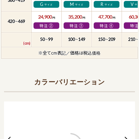
360
419
～
G
M
R
V
サイズ
サイズ
サイズ
サ
24,900
35,200
47,700
60,3
円
円
円
420
469
～
②
③
④
特注
特注
特注
特注
50
99
100
149
150
209
210
～
～
～
～
※全てcm表記／価格は税込価格
カラーバリエーション