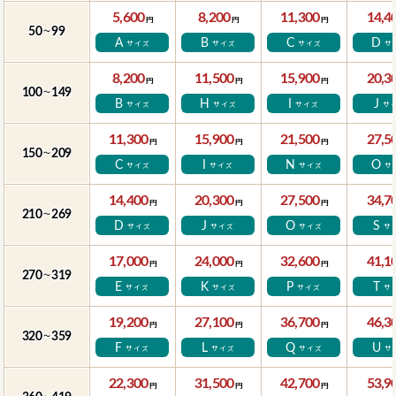
5,600
8,200
11,300
14,4
円
円
円
50
99
～
A
B
C
D
サイズ
サイズ
サイズ
サ
8,200
11,500
15,900
20,3
円
円
円
100
149
～
B
H
I
J
サイズ
サイズ
サイズ
サ
11,300
15,900
21,500
27,5
円
円
円
150
209
～
C
I
N
O
サイズ
サイズ
サイズ
サ
14,400
20,300
27,500
34,7
円
円
円
210
269
～
D
J
O
S
サイズ
サイズ
サイズ
サ
17,000
24,000
32,600
41,1
円
円
円
270
319
～
E
K
P
T
サイズ
サイズ
サイズ
サ
19,200
27,100
36,700
46,3
円
円
円
320
359
～
F
L
Q
U
サイズ
サイズ
サイズ
サ
22,300
31,500
42,700
53,9
円
円
円