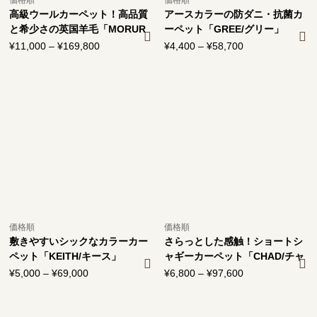
高級ウールカーペット！高品質
アースカラーの防ダニ・抗菌カ
と希少さの英国羊毛「MORUR
ーペット「GREE/グリー」
U/モルル」
¥
11,000
–
¥
169,800
価
¥
4,400
–
¥
58,700
価
格
格
帯:
帯:
¥11,000
¥4,400
–
–
¥169,800
¥58,700
価格順
価格順
敷きやすいシックなカラーカー
さらっとした感触！ショートシ
ペット「KEITH/キース」
ャギーカーペット「CHAD/チャ
ド」
¥
5,000
–
¥
69,000
価
¥
6,800
–
¥
97,600
価
格
格
帯:
帯: