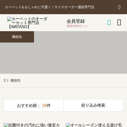
カ
商
カーペットをおしゃれに可愛く！サイズオーダー通販専門店
品
を

会員登録
ー

探
初回200Pゲット
す
機能性
ト
機能性
絞り込み検索
おすすめ順：
28
件