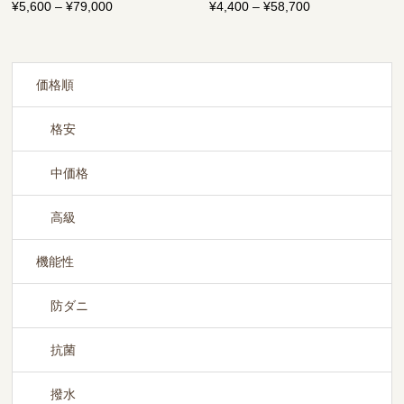
ス」
¥
5,600
–
¥
79,000
価
¥
4,400
–
¥
58,700
価
格
格
帯:
帯:
¥5,600
¥4,400
–
–
価格順
¥79,000
¥58,700
格安
中価格
高級
機能性
防ダニ
抗菌
撥水