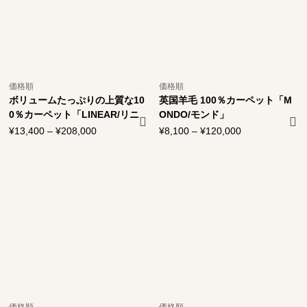
価格順
価格順
ボリュームたっぷりの上質な10
英国羊毛 100％カーペット「M
0％カーペット「LINEAR/リニ
ONDO/モンド」
ア」
¥
13,400
–
¥
208,000
価
¥
8,100
–
¥
120,000
価
格
格
帯:
帯:
¥13,400
¥8,100
–
–
¥208,000
¥120,000
価格順
価格順