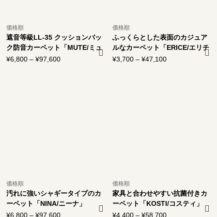
価格順
価格順
遮音等級LL-35 クッションバッ
ふっくらとした表面のカジュア
ク防音カーペット「MUTE/ミュ
ルなカーペット「ERICE/エリチ
ート」
ェ」
¥
6,800
–
¥
97,600
価
¥
3,700
–
¥
47,100
価
格
格
帯:
帯:
¥6,800
¥3,700
–
–
¥97,600
¥47,100
価格順
価格順
汚れに強いシャギータイプのカ
家具と合わせやすい抗菌付きカ
ーペット「NINA/ニーナ」
ーペット「KOSTI/コスティ」
¥
6,800
–
¥
97,600
価
¥
4,400
–
¥
58,700
価