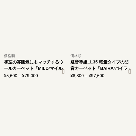
–
–
¥97,600
¥97,600
価格順
価格順
和室の雰囲気にもマッチするウ
遮音等級LL35 軽量タイプの防
ールカーペット「MILD/マイル
音カーペット「BAIRA/バイラ」
ド」
¥
5,600
–
¥
79,000
価
¥
6,800
–
¥
97,600
価
格
格
帯:
帯:
¥5,600
¥6,800
–
–
¥79,000
¥97,600