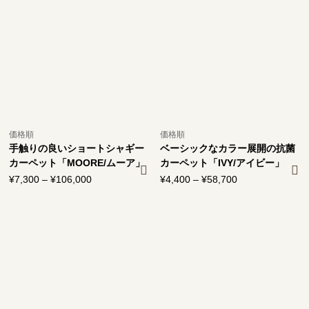
¥5,000
¥6,800
–
–
¥69,000
¥97,600
価格順
価格順
手触りの良いショートシャギー
ベーシックなカラー展開の抗菌
カーペット「MOORE/ムーア」
カーペット「IVY/アイビー」
¥
7,300
–
¥
106,000
価
¥
4,400
–
¥
58,700
価
格
格
帯:
帯:
¥7,300
¥4,400
–
–
¥106,000
¥58,700