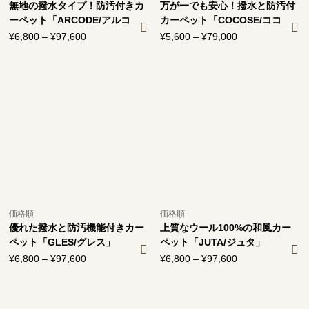
無地の撥水タイプ！防汚付きカ
万が一でも安心！撥水と防汚付
ーペット「ARCODE/アルコ
カーペット「COCOSE/ココ
デ」
ス」
¥
6,800
–
¥
97,600
価
¥
5,600
–
¥
79,000
価
格
格
帯:
帯:
¥6,800
¥5,600
–
–
¥97,600
¥79,000
価格順
価格順
優れた撥水と防汚機能付きカー
上質なウール100%の和風カー
ペット「GLES/グレス」
ペット「JUTA/ジュタ」
¥
6,800
–
¥
97,600
価
¥
6,800
–
¥
97,600
価
格
格
帯:
帯:
¥6,800
¥6,800