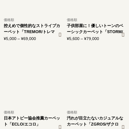
価格順
価格順
控えめで個性的なストライプカ
子供部屋に！優しいトーンのベ
ーペット「TREMOR/トレマ
ーシックカーペット「STORM/
ー」
ストーム」
¥
5,000
–
¥
69,000
価
¥
5,600
–
¥
79,000
価
格
格
帯:
帯:
¥5,000
¥5,600
–
–
¥69,000
¥79,000
価格順
価格順
日本アトピー協会推薦カーペッ
汚れが目立たないカジュアルな
ト「ECLO/エコロ」
カーペット「ZGROS/ザクロ