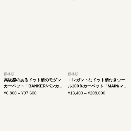
格
格
帯:
帯:
¥6,800
¥4,400
–
–
¥97,600
¥58,700
価格順
価格順
高級感のあるドット柄のモダン
エレガントなドット柄付きウー
カーペット「BANKER/バンカ
ル100％カーペット「MAIN/マ
ー」
イン」
¥
6,800
–
¥
97,600
価
¥
13,400
–
¥
208,000
価
格
格
帯:
帯:
¥6,800
¥13,400
–
–
¥97,600
¥208,000