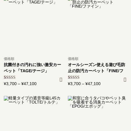
価格順
価格順
抗菌付きの汚れに強い激安カー
オールシーズン使える遊び毛防
ペット「TAGE/テージ」
止の防汚カーペット「FINE/フ
ァイン」
2
件の利用者
¥
3,700
–
¥
47,100
価
2
件の利用者
¥
3,700
–
¥
47,100
価
評価に基づ
評価に基づ
格
格
く5段階評
く5段階評
価のうち、
帯:
価のうち、
帯:
5.00
点
5.00
点
¥3,700
¥3,700
–
–
¥47,100
¥47,100