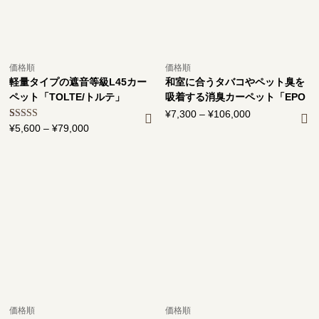
価格順
価格順
軽量タイプの遮音等級L45カー
和室に合うタバコやペット臭を
ペット「TOLTE/トルテ」
吸着する消臭カーペット「EPO
G/エポッグ」
¥
7,300
–
¥
106,000
価
1
件の利用者
¥
5,600
–
¥
79,000
価
格
評価に基づ
格
帯:
く5段階評
価のうち、
帯:
¥7,300
5.00
点
¥5,600
–
–
¥106,000
¥79,000
価格順
価格順