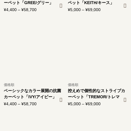
ーペット「GREE/グリー」
ペット「KEITH/キース」
¥
4,400
–
¥
58,700
価
¥
5,000
–
¥
69,000
価
格
格
帯:
帯:
¥4,400
¥5,000
–
–
¥58,700
¥69,000
価格順
価格順
ベーシックなカラー展開の抗菌
控えめで個性的なストライプカ
カーペット「IVY/アイビー」
ーペット「TREMOR/トレマ
ー」
¥
4,400
–
¥
58,700
価
¥
5,000
–
¥
69,000
価
格
格
帯:
帯:
¥4,400
¥5,000
–
–