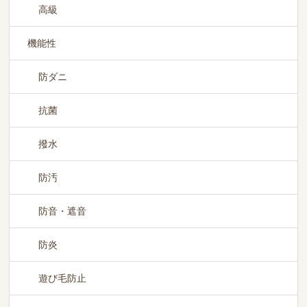
高級
機能性
防ダニ
抗菌
撥水
防汚
防音・遮音
防炎
遊び毛防止