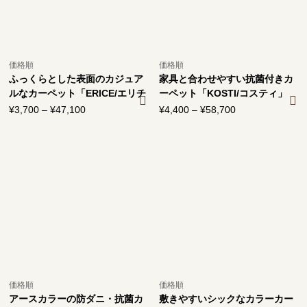
価格順
価格順
ふっくらとした表面のカジュア
家具と合わせやすい抗菌付きカ
ルなカーペット「ERICE/エリチ
ーペット「KOSTI/コスティ」
ェ」
¥
3,700
–
¥
47,100
価
¥
4,400
–
¥
58,700
価
格
格
帯:
帯:
¥3,700
¥4,400
–
–
¥47,100
¥58,700
価格順
価格順
アースカラーの防ダニ・抗菌カ
敷きやすいシックなカラーカー