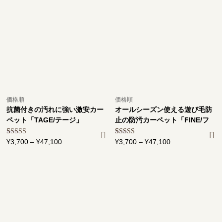
価格順
価格順
抗菌付きの汚れに強い激安カー
オールシーズン使える遊び毛防
ペット「TAGE/テージ」
止の防汚カーペット「FINE/フ
ァイン」
2
件の利用者
¥
3,700
–
¥
47,100
価
2
件の利用者
¥
3,700
–
¥
47,100
価
評価に基づ
評価に基づ
格
格
く5段階評
く5段階評
価のうち、
帯:
価のうち、
帯:
5.00
点
5.00
点
¥3,700
¥3,700
–
–
¥47,100
¥47,100