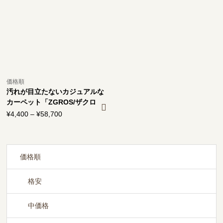
¥58,700
¥69,000
価格順
汚れが目立たないカジュアルな
カーペット「ZGROS/ザクロ
ス」
¥
4,400
–
¥
58,700
価
格
帯:
¥4,400
–
価格順
¥58,700
格安
中価格