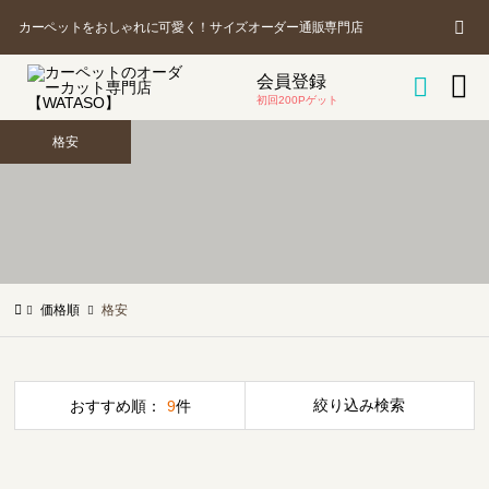
カ
商
カーペットをおしゃれに可愛く！サイズオーダー通販専門店
品
を

会員登録
ー

探
初回200Pゲット
す
格安
ト
価格順
格安
絞り込み検索
おすすめ順：
9
件