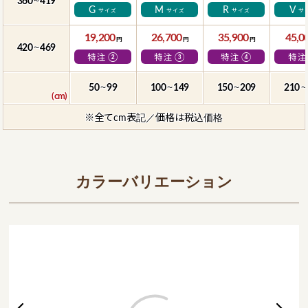
360
419
～
G
M
R
V
サイズ
サイズ
サイズ
サ
19,200
26,700
35,900
45,0
円
円
円
420
469
～
②
③
④
特注
特注
特注
特注
50
99
100
149
150
209
210
～
～
～
～
※全てcm表記／価格は税込価格
カラーバリエーション