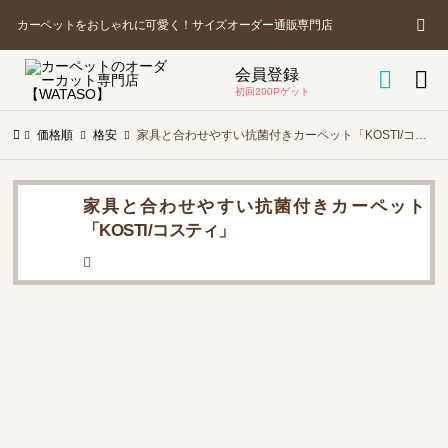
カ
商
カーペットをおしゃれに可愛く！サイズオーダー通販専門店
品
を
会員登録

ー

探
初回200Pゲット
す
価格順
格安
家具と合わせやすい抗菌付きカーペット「KOSTI/コスティ」
ト
家具と合わせやすい抗菌付きカーペット
「KOSTI/コスティ」