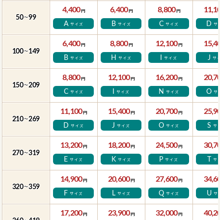
4,400
6,400
8,800
11,1
円
円
円
50
99
～
A
B
C
D
サイズ
サイズ
サイズ
サ
6,400
8,800
12,100
15,4
円
円
円
100
149
～
B
H
I
J
サイズ
サイズ
サイズ
サ
8,800
12,100
16,200
20,7
円
円
円
150
209
～
C
I
N
O
サイズ
サイズ
サイズ
サ
11,100
15,400
20,700
25,9
円
円
円
210
269
～
D
J
O
S
サイズ
サイズ
サイズ
サ
13,200
18,200
24,500
30,7
円
円
円
270
319
～
E
K
P
T
サイズ
サイズ
サイズ
サ
14,900
20,600
27,600
34,6
円
円
円
320
359
～
F
L
Q
U
サイズ
サイズ
サイズ
サ
17,200
23,900
32,000
40,2
円
円
円