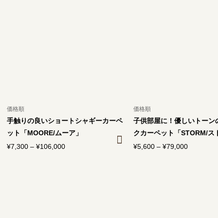
–
–
¥97,600
¥97,600
価格順
価格順
手触りの良いショートシャギーカーペ
子供部屋に！優しいトーン
ット「MOORE/ムーア」
クカーペット「STORM/ス
¥
7,300
–
¥
106,000
価
¥
5,600
–
¥
79,000
価
格
格
帯:
帯:
¥7,300
¥5,600
–
–
¥106,000
¥79,000