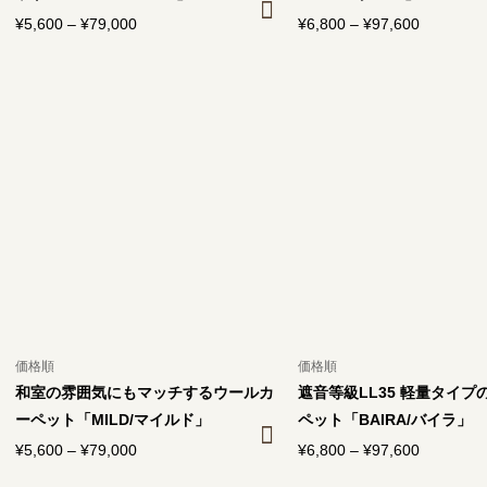
¥
5,600
–
¥
79,000
価
¥
6,800
–
¥
97,600
価
格
格
帯:
帯:
¥5,600
¥6,800
–
–
¥79,000
¥97,600
価格順
価格順
和室の雰囲気にもマッチするウールカ
遮音等級LL35 軽量タイプ
ーペット「MILD/マイルド」
ペット「BAIRA/バイラ」
¥
5,600
–
¥
79,000
価
¥
6,800
–
¥
97,600
価
格
格