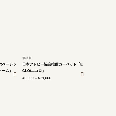
–
¥97,600
価格順
のベーシッ
日本アトピー協会推薦カーペット「E
トーム」
CLO/エコロ」
¥
5,600
–
¥
79,000
価
格
帯:
¥5,600
–
¥79,000