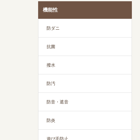
機能性
防ダニ
抗菌
撥水
防汚
防音・遮音
防炎
遊び毛防止