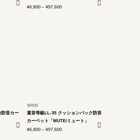
¥
6,800
–
¥
97,600
価
格
帯:
¥6,800
–
¥97,600
価格順
の防音カー
遮音等級LL-35 クッションバック防音
カーペット「MUTE/ミュート」
¥
6,800
–
¥
97,600
価
格