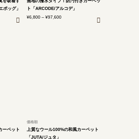
臭を吸着す
無地の撥水タイプ！防汚付きカーペッ
/エポッグ」
ト「ARCODE/アルコデ」
¥
6,800
–
¥
97,600
価
格
帯:
¥6,800
–
0
¥97,600
価格順
カーペット
上質なウール100%の和風カーペット
「JUTA/ジュタ」