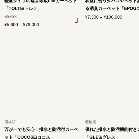
軽量タイプの遮音等級L45カーペット
和室に合うタバコやペット
「TOLTE/トルテ」
る消臭カーペット「EPOG
¥
7,300
–
¥
106,000
価
1
件の利用者
¥
5,600
–
¥
79,000
価
格
評価に基づ
く5段階評
格
帯:
価のうち、
帯:
¥7,300
5.00
点
¥5,600
–
–
¥106,00
¥79,000
価格順
価格順
万が一でも安心！撥水と防汚付カーペ
優れた撥水と防汚機能付き
ット「COCOSE/ココス」
「GLES/グレス」