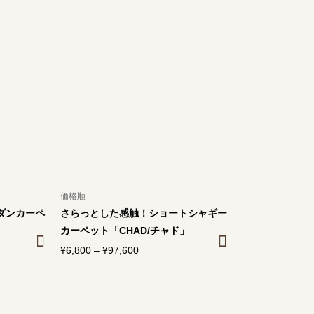
帯:
¥6,800
–
¥97,600
価格順
ダンカーペ
さらっとした感触！ショートシャギー
」
カーペット「CHAD/チャド」
¥
6,800
–
¥
97,600
価
格
帯:
¥6,800