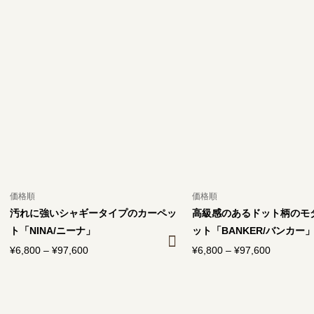
帯:
帯:
¥5,600
¥6,800
–
–
¥79,000
¥97,600
価格順
価格順
汚れに強いシャギータイプのカーペッ
高級感のあるドット柄のモ
ト「NINA/ニーナ」
ット「BANKER/バンカー
¥
6,800
–
¥
97,600
価
¥
6,800
–
¥
97,600
価
格
格
帯:
帯:
¥6,800
¥6,800