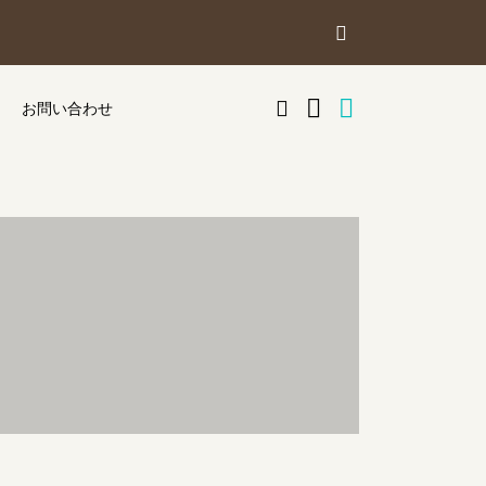
気
カ
商
品
を
に
マ
ー
お問い合わせ
探
す
入
イ
ト
り
ペ
ー
ジ