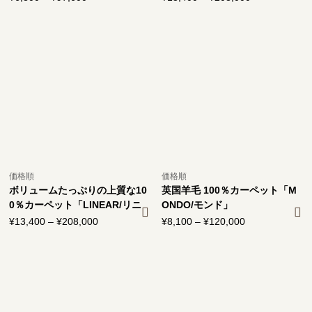
格
格
帯:
帯:
¥6,800
¥13,400
–
–
¥97,600
¥208,000
価格順
価格順
ボリュームたっぷりの上質な10
英国羊毛 100％カーペット「M
0％カーペット「LINEAR/リニ
ONDO/モンド」
ア」
¥
13,400
–
¥
208,000
価
¥
8,100
–
¥
120,000
価
格
格
帯:
帯:
¥13,400
¥8,100
–
–
¥208,000
¥120,000