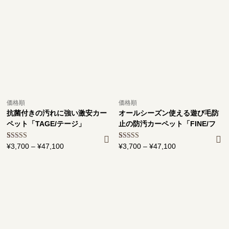
価格順
価格順
抗菌付きの汚れに強い激安カー
オールシーズン使える遊び毛防
ペット「TAGE/テージ」
止の防汚カーペット「FINE/フ
ァイン」
2
件の利用者
¥
3,700
–
¥
47,100
価
2
件の利用者
¥
3,700
–
¥
47,100
価
評価に基づ
評価に基づ
格
格
く5段階評
く5段階評
価のうち、
帯:
価のうち、
帯:
5.00
点
5.00
点
¥3,700
¥3,700
–
–
¥47,100
¥47,100