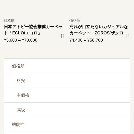
価格順
価格順
日本アトピー協会推薦カーペッ
汚れが目立たないカジュアルな
ト「ECLO/エコロ」
カーペット「ZGROS/ザクロ
ス」
¥
5,600
–
¥
79,000
価
¥
4,400
–
¥
58,700
価
格
格
帯:
帯:
¥5,600
¥4,400
–
–
価格順
¥79,000
¥58,700
格安
中価格
高級
機能性