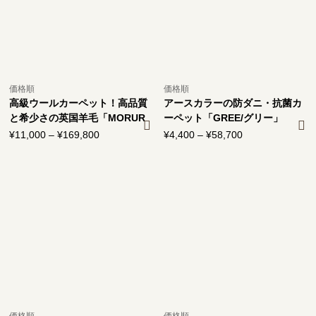
価格順
価格順
高級ウールカーペット！高品質
アースカラーの防ダニ・抗菌カ
と希少さの英国羊毛「MORUR
ーペット「GREE/グリー」
U/モルル」
¥
11,000
–
¥
169,800
価
¥
4,400
–
¥
58,700
価
格
格
帯:
帯:
¥11,000
¥4,400
–
–
¥169,800
¥58,700
価格順
価格順