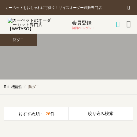
カ
商
カーペットをおしゃれに可愛く！サイズオーダー通販専門店
品
を

会員登録
ー

探
初回200Pゲット
す
防ダニ
ト
機能性
防ダニ
絞り込み検索
おすすめ順：
26
件