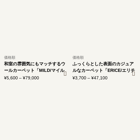
–
–
¥97,600
¥97,600
価格順
価格順
和室の雰囲気にもマッチするウ
ふっくらとした表面のカジュア
ールカーペット「MILD/マイル
ルなカーペット「ERICE/エリチ
ド」
ェ」
¥
5,600
–
¥
79,000
価
¥
3,700
–
¥
47,100
価
格
格
帯:
帯:
¥5,600
¥3,700
–
–
¥79,000
¥47,100