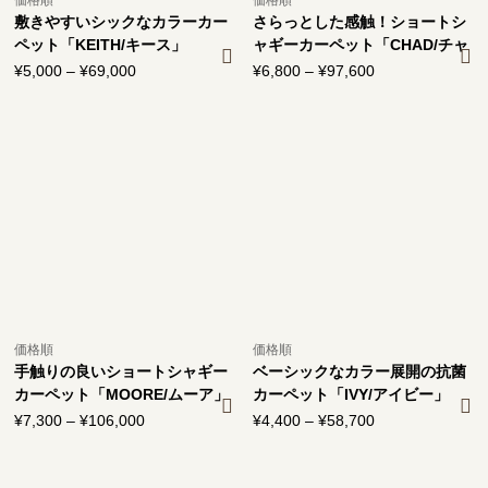
敷きやすいシックなカラーカー
さらっとした感触！ショートシ
ペット「KEITH/キース」
ャギーカーペット「CHAD/チャ
ド」
¥
5,000
–
¥
69,000
価
¥
6,800
–
¥
97,600
価
格
格
帯:
帯:
¥5,000
¥6,800
–
–
¥69,000
¥97,600
価格順
価格順
手触りの良いショートシャギー
ベーシックなカラー展開の抗菌
カーペット「MOORE/ムーア」
カーペット「IVY/アイビー」
¥
7,300
–
¥
106,000
価
¥
4,400
–
¥
58,700
価
格
格
帯:
帯: