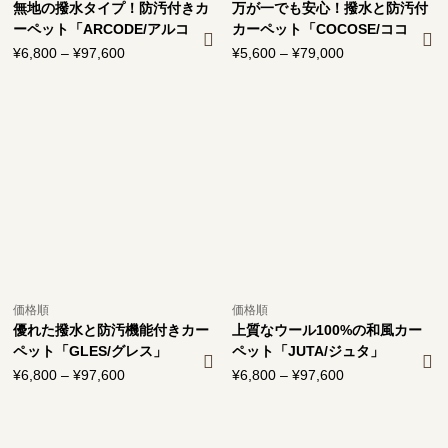
無地の撥水タイプ！防汚付きカ
万が一でも安心！撥水と防汚付
ーペット「ARCODE/アルコ
カーペット「COCOSE/ココ
デ」
ス」
¥
6,800
–
¥
97,600
価
¥
5,600
–
¥
79,000
価
格
格
帯:
帯:
¥6,800
¥5,600
–
–
¥97,600
¥79,000
価格順
価格順
優れた撥水と防汚機能付きカー
上質なウール100%の和風カー
ペット「GLES/グレス」
ペット「JUTA/ジュタ」
¥
6,800
–
¥
97,600
価
¥
6,800
–
¥
97,600
価
格
格
帯:
帯:
¥6,800
¥6,800