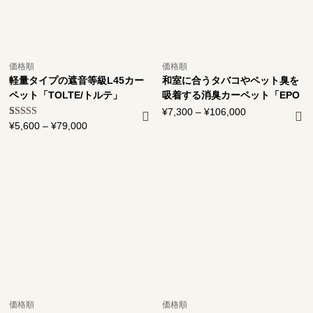
価格順
価格順
軽量タイプの遮音等級L45カー
和室に合うタバコやペット臭を
ペット「TOLTE/トルテ」
吸着する消臭カーペット「EPO
G/エポッグ」
¥
7,300
–
¥
106,000
価
1
件の利用者
¥
5,600
–
¥
79,000
価
格
評価に基づ
格
帯:
く5段階評
価のうち、
帯:
¥7,300
5.00
点
¥5,600
–
–
¥106,000
¥79,000
価格順
価格順