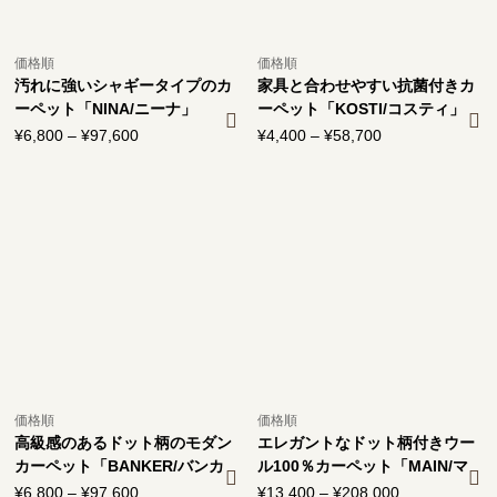
価格順
価格順
汚れに強いシャギータイプのカ
家具と合わせやすい抗菌付きカ
ーペット「NINA/ニーナ」
ーペット「KOSTI/コスティ」
¥
6,800
–
¥
97,600
価
¥
4,400
–
¥
58,700
価
格
格
帯:
帯:
¥6,800
¥4,400
–
–
¥97,600
¥58,700
価格順
価格順
高級感のあるドット柄のモダン
エレガントなドット柄付きウー
カーペット「BANKER/バンカ
ル100％カーペット「MAIN/マ
ー」
イン」
¥
6,800
–
¥
97,600
価
¥
13,400
–
¥
208,000
価