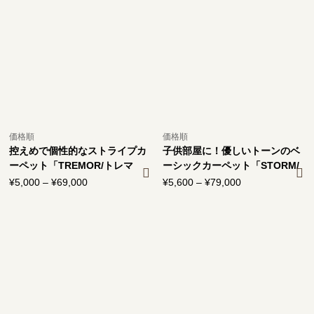
¥7,300
¥4,400
–
–
¥106,000
¥58,700
価格順
価格順
控えめで個性的なストライプカ
子供部屋に！優しいトーンのベ
ーペット「TREMOR/トレマ
ーシックカーペット「STORM/
ー」
ストーム」
¥
5,000
–
¥
69,000
価
¥
5,600
–
¥
79,000
価
格
格
帯:
帯:
¥5,000
¥5,600
–
–
¥69,000
¥79,000